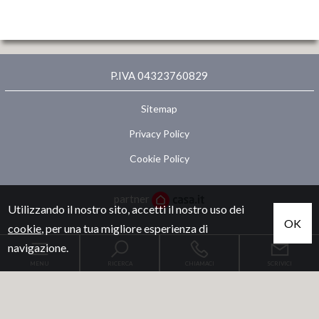
P.IVA 04323760829
Sitemap
Privacy Policy
Cookie Policy
partner
Utilizzando il nostro sito, accetti il nostro uso dei
OK
cookie
, per una tua migliore esperienza di
Menù del Sito
navigazione.
Home
MENU
RICERCA
CHIAMACI
SCRIVICI
Vendita
Affitto